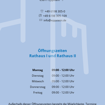
+49 6198 305-0
+49 6198 305-109
info@eppstein.de
Öffnungszeiten
Rathaus I und Rathaus II
Montag
09:00
-
12:00
Uhr
Von 09:00 bis 12:00 Uhr
Dienstag
09:00
-
12:00
Uhr
Von 09:00 bis 12:00 Uhr
Mittwoch
09:00
-
12:00
Uhr
Von 09:00 bis 12:00 Uhr
Donnerstag
09:00
-
12:00
Uhr
Von 09:00 bis 12:00 Uhr
Freitag
09:00
-
12:00
Uhr
Von 09:00 bis 12:00 Uhr
Außerhalb dieser Öffnungszeiten besteht die Möglichkeite, Termine