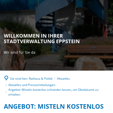
WILLKOMMEN IN IHRER
STADTVERWALTUNG EPPSTEIN
Wir sind für Sie da
© JBE
Sie sind hier:
Rathaus & Politik
Aktuelles
Aktuelles und Pressemitteilungen
Angebot: Misteln kostenlos schneiden lassen, um Obstbäume zu
erhalten
ANGEBOT: MISTELN KOSTENLOS