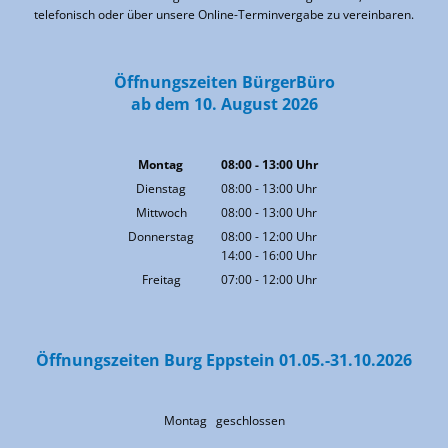
telefonisch oder über unsere Online-Terminvergabe zu vereinbaren.
Öffnungszeiten BürgerBüro
ab dem 10. August 2026
Montag
08:00
-
13:00
Uhr
Von 08:00 bis 13:00 Uhr
Dienstag
08:00
-
13:00
Uhr
Von 08:00 bis 13:00 Uhr
Mittwoch
08:00
-
13:00
Uhr
Von 08:00 bis 13:00 Uhr
Donnerstag
08:00
-
12:00
Uhr
14:00
-
16:00
Von 08:00 bis 12:00 Uhr
Uhr
Von 14:00 bis 16:00 Uhr
Freitag
07:00
-
12:00
Uhr
Von 07:00 bis 12:00 Uhr
Öffnungszeiten Burg Eppstein 01.05.-31.10.2026
Montag geschlossen