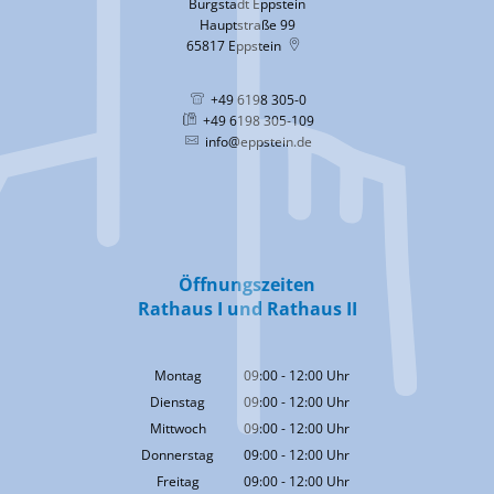
Burgstadt Eppstein
Hauptstraße 99
65817
Eppstein
+49 6198 305-0
+49 6198 305-109
info@eppstein.de
Öffnungszeiten
Rathaus I und Rathaus II
Montag
09:00
-
12:00
Uhr
Von 09:00 bis 12:00 Uhr
Dienstag
09:00
-
12:00
Uhr
Von 09:00 bis 12:00 Uhr
Mittwoch
09:00
-
12:00
Uhr
Von 09:00 bis 12:00 Uhr
Donnerstag
09:00
-
12:00
Uhr
Von 09:00 bis 12:00 Uhr
Freitag
09:00
-
12:00
Uhr