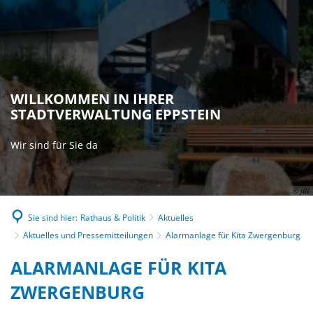
WILLKOMMEN IN IHRER
STADTVERWALTUNG EPPSTEIN
Wir sind für Sie da
© JBE
Sie sind hier:
Rathaus & Politik
Aktuelles
Aktuelles und Pressemitteilungen
Alarmanlage für Kita Zwergenburg
ALARMANLAGE FÜR KITA
ZWERGENBURG