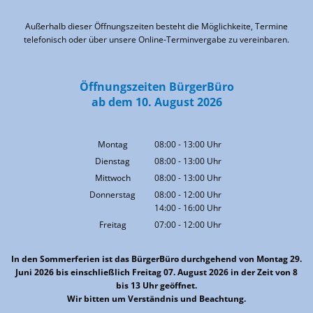
Von 09:00 bis 12:00 Uhr
Außerhalb dieser Öffnungszeiten besteht die Möglichkeite, Termine
telefonisch oder über unsere Online-Terminvergabe zu vereinbaren.
Öffnungszeiten BürgerBüro
ab dem 10. August 2026
Montag
08:00
-
13:00
Uhr
Von 08:00 bis 13:00 Uhr
Dienstag
08:00
-
13:00
Uhr
Von 08:00 bis 13:00 Uhr
Mittwoch
08:00
-
13:00
Uhr
Von 08:00 bis 13:00 Uhr
Donnerstag
08:00
-
12:00
Uhr
14:00
-
16:00
Von 08:00 bis 12:00 Uhr
Uhr
Von 14:00 bis 16:00 Uhr
Freitag
07:00
-
12:00
Uhr
Von 07:00 bis 12:00 Uhr
In den Sommerferien ist das BürgerBüro durchgehend von Montag 29.
Juni 2026 bis einschließlich Freitag 07. August 2026 in der Zeit von 8
bis 13 Uhr geöffnet.
Wir bitten um Verständnis und Beachtung.