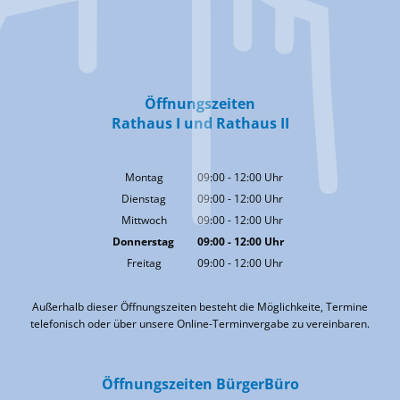
Öffnungszeiten
Rathaus I und Rathaus II
Montag
09:00
-
12:00
Uhr
Von 09:00 bis 12:00 Uhr
Dienstag
09:00
-
12:00
Uhr
Von 09:00 bis 12:00 Uhr
Mittwoch
09:00
-
12:00
Uhr
Von 09:00 bis 12:00 Uhr
Donnerstag
09:00
-
12:00
Uhr
Von 09:00 bis 12:00 Uhr
Freitag
09:00
-
12:00
Uhr
Von 09:00 bis 12:00 Uhr
Außerhalb dieser Öffnungszeiten besteht die Möglichkeite, Termine
telefonisch oder über unsere Online-Terminvergabe zu vereinbaren.
Öffnungszeiten BürgerBüro