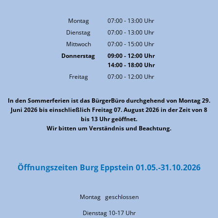
Montag
07:00
-
13:00
Uhr
Von 07:00 bis 13:00 Uhr
Dienstag
07:00
-
13:00
Uhr
Von 07:00 bis 13:00 Uhr
Mittwoch
07:00
-
15:00
Uhr
Von 07:00 bis 15:00 Uhr
Donnerstag
09:00
-
12:00
Uhr
14:00
-
18:00
Von 09:00 bis 12:00 Uhr
Uhr
Von 14:00 bis 18:00 Uhr
Freitag
07:00
-
12:00
Uhr
Von 07:00 bis 12:00 Uhr
In den Sommerferien ist das BürgerBüro durchgehend von Montag 29.
Juni 2026 bis einschließlich Freitag 07. August 2026 in der Zeit von 8
bis 13 Uhr geöffnet.
Wir bitten um Verständnis und Beachtung.
Öffnungszeiten Burg Eppstein 01.05.-31.10.2026
Montag geschlossen
Dienstag 10-17 Uhr