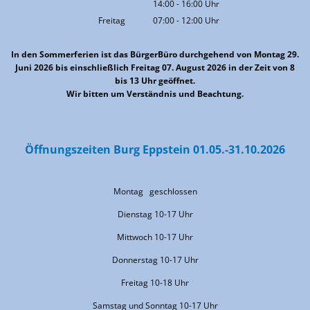
14:00
-
16:00
Von 08:00 bis 12:00 Uhr
Uhr
Von 14:00 bis 16:00 Uhr
Freitag
07:00
-
12:00
Uhr
Von 07:00 bis 12:00 Uhr
In den Sommerferien ist das BürgerBüro durchgehend von Montag 29.
Juni 2026 bis einschließlich Freitag 07. August 2026 in der Zeit von 8
bis 13 Uhr geöffnet.
Wir bitten um Verständnis und Beachtung.
Öffnungszeiten Burg Eppstein 01.05.-31.10.2026
Montag geschlossen
Dienstag 10-17 Uhr
Mittwoch 10-17 Uhr
Donnerstag 10-17 Uhr
Freitag 10-18 Uhr
Samstag und Sonntag 10-17 Uhr