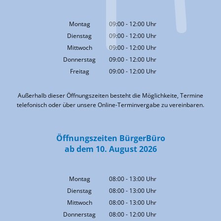
Montag
09:00
-
12:00
Uhr
Von 09:00 bis 12:00 Uhr
Dienstag
09:00
-
12:00
Uhr
Von 09:00 bis 12:00 Uhr
Mittwoch
09:00
-
12:00
Uhr
Von 09:00 bis 12:00 Uhr
Donnerstag
09:00
-
12:00
Uhr
Von 09:00 bis 12:00 Uhr
Freitag
09:00
-
12:00
Uhr
Von 09:00 bis 12:00 Uhr
Außerhalb dieser Öffnungszeiten besteht die Möglichkeite, Termine
telefonisch oder über unsere Online-Terminvergabe zu vereinbaren.
Öffnungszeiten BürgerBüro
ab dem 10. August 2026
Montag
08:00
-
13:00
Uhr
Von 08:00 bis 13:00 Uhr
Dienstag
08:00
-
13:00
Uhr
Von 08:00 bis 13:00 Uhr
Mittwoch
08:00
-
13:00
Uhr
Von 08:00 bis 13:00 Uhr
Donnerstag
08:00
-
12:00
Uhr