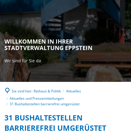
WILLKOMMEN IN IHRER
STADTVERWALTUNG EPPSTEIN
Wir sind für Sie da
© JBE
Sie sind hier:
Rathaus & Politik
Aktuelles
Aktuelles und Pressemitteilungen
31 Bushaltestellen barrierefrei umgerüstet
31 BUSHALTESTELLEN
BARRIEREFREI UMGERÜSTET