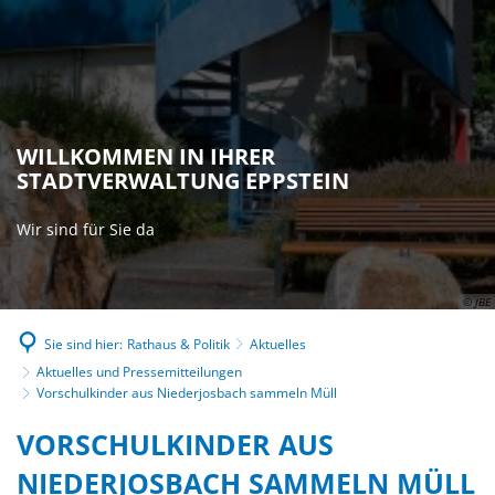
WILLKOMMEN IN IHRER
STADTVERWALTUNG EPPSTEIN
Wir sind für Sie da
© JBE
Sie sind hier:
Rathaus & Politik
Aktuelles
Aktuelles und Pressemitteilungen
Vorschulkinder aus Niederjosbach sammeln Müll
VORSCHULKINDER AUS
NIEDERJOSBACH SAMMELN MÜLL