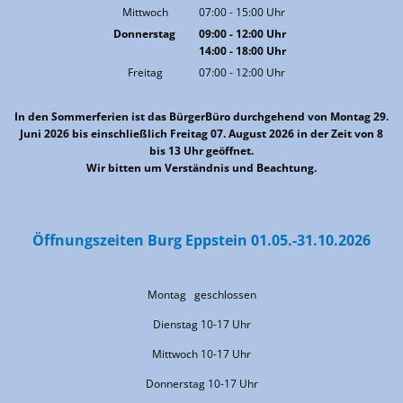
Von 07:00 bis 13:00 Uhr
Mittwoch
07:00
-
15:00
Uhr
Von 07:00 bis 15:00 Uhr
Donnerstag
09:00
-
12:00
Uhr
14:00
-
18:00
Von 09:00 bis 12:00 Uhr
Uhr
Von 14:00 bis 18:00 Uhr
Freitag
07:00
-
12:00
Uhr
Von 07:00 bis 12:00 Uhr
In den Sommerferien ist das BürgerBüro durchgehend von Montag 29.
Juni 2026 bis einschließlich Freitag 07. August 2026 in der Zeit von 8
bis 13 Uhr geöffnet.
Wir bitten um Verständnis und Beachtung.
Öffnungszeiten Burg Eppstein 01.05.-31.10.2026
Montag geschlossen
Dienstag 10-17 Uhr
Mittwoch 10-17 Uhr
Donnerstag 10-17 Uhr