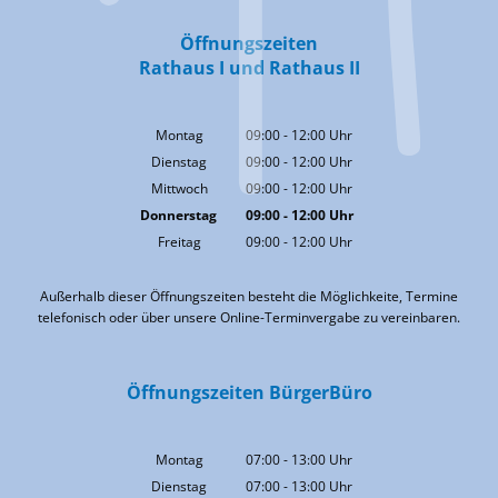
Öffnungszeiten
Rathaus I und Rathaus II
Montag
09:00
-
12:00
Uhr
Von 09:00 bis 12:00 Uhr
Dienstag
09:00
-
12:00
Uhr
Von 09:00 bis 12:00 Uhr
Mittwoch
09:00
-
12:00
Uhr
Von 09:00 bis 12:00 Uhr
Donnerstag
09:00
-
12:00
Uhr
Von 09:00 bis 12:00 Uhr
Freitag
09:00
-
12:00
Uhr
Von 09:00 bis 12:00 Uhr
Außerhalb dieser Öffnungszeiten besteht die Möglichkeite, Termine
telefonisch oder über unsere Online-Terminvergabe zu vereinbaren.
Öffnungszeiten BürgerBüro
Montag
07:00
-
13:00
Uhr
Von 07:00 bis 13:00 Uhr
Dienstag
07:00
-
13:00
Uhr